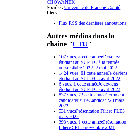
CHOWANEK
Société :
Université de Franche-Comté
Liens :
Flux RSS des dernières annotations
Autres médias dans la
chaîne "
CTU
"
107 vues, 4 cette année
Devenez
étudiant au SUP-FC à la rentrée
universitaire 2022 !
2 mai 2022
1424 vues, 81 cette année
Je deviens
étudiant au SUP-FC
5 avril 2022
6 vues, 1 cette année
Je deviens
étudiant au SUP-FC
5 avril 2022
837 vues, 72 cette année
Comment
candidater sur eCandidat ?
28 mars
2022
531 vues
Présentation Filière FLE
3
mars 2022
398 vues, 1 cette année
Présentation
Filière SPI
15 novembre 2021