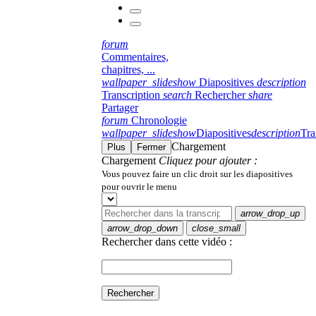
forum
Commentaires,
chapitres, ...
wallpaper_slideshow
Diapositives
description
Transcription
search
Rechercher
share
Partager
forum
Chronologie
wallpaper_slideshow
Diapositives
description
Tra
Chargement
Plus
Fermer
Chargement
Cliquez pour ajouter :
Vous pouvez faire un clic droit sur les diapositives
pour ouvrir le menu
arrow_drop_up
arrow_drop_down
close_small
Rechercher dans cette vidéo :
Rechercher