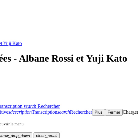
et Yuji Kato
es - Albane Rossi et Yuji Kato
ranscription
search
Rechercher
itives
description
Transcription
search
Rechercher
Charge
Plus
Fermer
 ouvrir le menu
arrow_drop_down
close_small