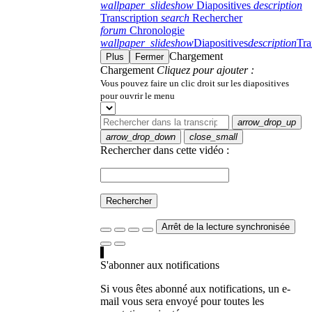
wallpaper_slideshow
Diapositives
description
Transcription
search
Rechercher
forum
Chronologie
wallpaper_slideshow
Diapositives
description
Tra
Chargement
Plus
Fermer
Chargement
Cliquez pour ajouter :
Vous pouvez faire un clic droit sur les diapositives
pour ouvrir le menu
arrow_drop_up
arrow_drop_down
close_small
Rechercher dans cette vidéo :
Rechercher
Arrêt de la lecture synchronisée
S'abonner aux notifications
Si vous êtes abonné aux notifications, un e-
mail vous sera envoyé pour toutes les